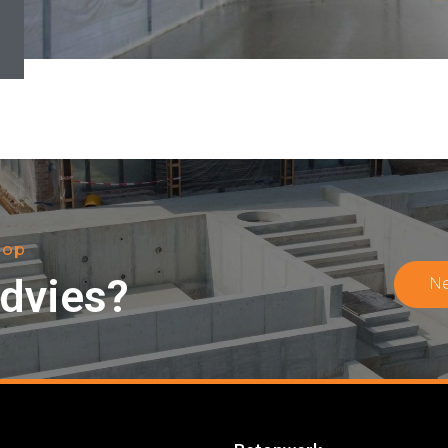
 op
advies?
N