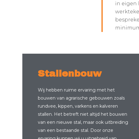
in eigen
werkteke
bespreke
minimum 
Stallenbouw
Wij hebben ruime ervaring met het
bouwen van agrarische gebouwen zoals
rundvee, kippen, varkens en kalveren
stallen. Het betreft niet altijd het bouwen
van een nieuwe stal, maar ook uitbreiding
van een bestaande stal. Door onze
ervaring kunnen wij u uitgebreid van