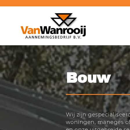
Ga
Tel: 012 34 56 789
naar
de
inhoud
Bouw
Wij zijn gespecialisee
woningen, maneges of 
en onze uitgebreide ser