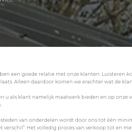
ben een goede relatie met onze klanten. Luisteren ko
plaats. Alleen daardoor komen we erachter wat de klan
en u als klant namelijk maatwerk bieden en op onze v
.
esteden van onderdelen wordt door ons tot één min
t verschil”. Het volledig proces van verkoop tot en 