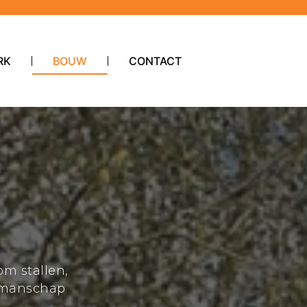
RK
BOUW
CONTACT
om stallen,
akmanschap