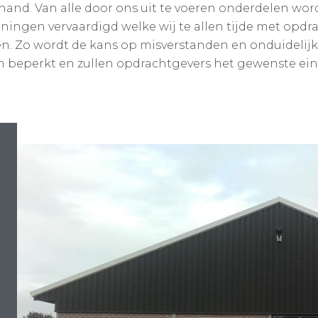
 hand. Van alle door ons uit te voeren onderdelen wo
ningen vervaardigd welke wij te allen tijde met opdr
n. Zo wordt de kans op misverstanden en onduidelij
beperkt en zullen opdrachtgevers het gewenste eind