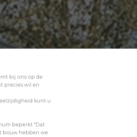
mt bij ons op de
t precies wil en
eelzijdigheid kunt u
imum beperkt “Dat
met bouw hebben we