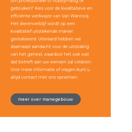
om professioneel of hobbymatig te
gebruiken? Kies voor de kwalitatieve en
efficiënte werkwijze van Van Wanrooij.
Het dierenverblijf wordt op een
kwalitatief uitstekende manier
gerealiseerd. Uiteraard hebben we
daarnaast aandacht voor de uitstraling
van het geheel, waardoor het ook wat
dat betreft aan uw wensen zal voldoen.
Voor meer informatie of vragen kunt u
altijd contact met ons opnemen.
meer over manegebouw