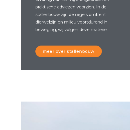
praktische adviezen voorzien. In de
stallenbouw zijn de regels omtrent
dierwelzijn en milieu voortdurend in
beweging, wij volgen deze materie.
meer over stallenbouw