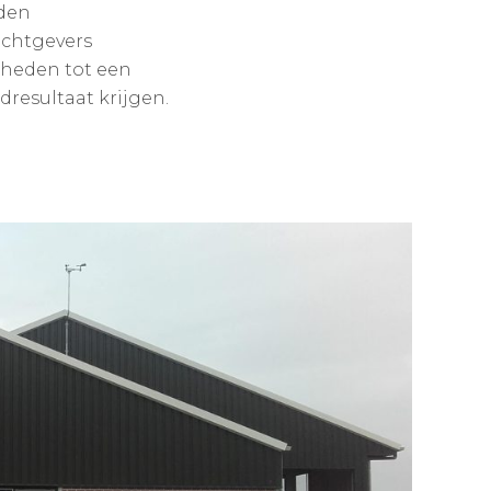
rden
achtgevers
kheden tot een
resultaat krijgen.