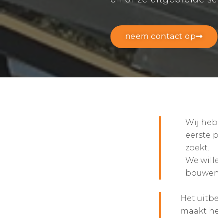
neem contact op
Wij heb
eerste 
zoekt.
We will
bouwen.
Het uitb
maakt he