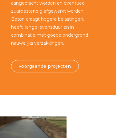
aangebracht worden en eventueel
zuurbestendig afgewerkt worden.
Beton draagt hogere belastingen,
heeft lange levensduur en in
combinatie met goede ondergrond
nauwelijks verzakkingen.
voorgaande projecten