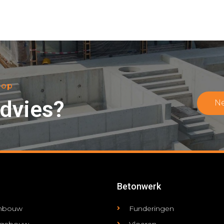
 op
advies?
N
Betonwerk
enbouw
Funderingen