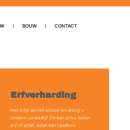
RK
BOUW
CONTACT
Erfverharding
Het is fijn als het schoon en droog is
rondom uw bedrijf. Dit kan d.m.v. beton
en/ of asfalt. Asfalt kan naadloos